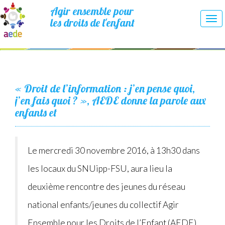
Agir ensemble pour
les droits de l'enfant
Tog
nav
« Droit de l’information : j’en pense quoi,
j’en fais quoi ? », AEDE donne la parole aux
enfants et
Le mercredi 30 novembre 2016, à 13h30 dans
les locaux du SNUipp-FSU, aura lieu la
deuxième rencontre des jeunes du réseau
national enfants/jeunes du collectif Agir
Ensemble pour les Droits de l’Enfant (AEDE),